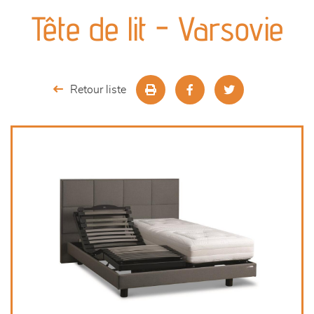
canapés et fauteuils
Tête de lit - Varsovie
séjours
meubles de complément
Retour liste
chambres et dressing
literie
décoration