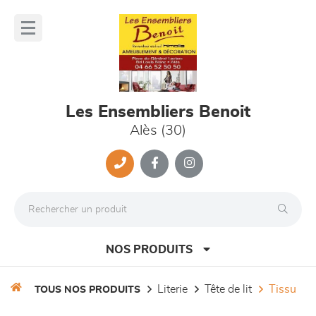
Panneau de gestion des cookies
lose
nu
Les Ensembliers Benoit
Alès (30)
NOS PRODUITS
literie
tête de lit
tissu
TOUS NOS PRODUITS