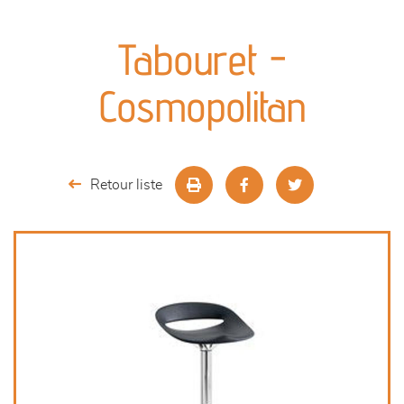
canapés et fauteuils
Tabouret -
séjours
Cosmopolitan
meubles de complément
chambres et dressing
Retour liste
literie
décoration