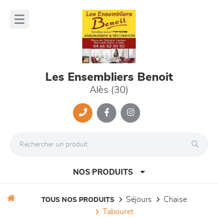
Panneau de gestion des cookies
lose
nu
Les Ensembliers Benoit
Alès (30)
NOS PRODUITS
séjours
chaise
TOUS NOS PRODUITS
tabouret