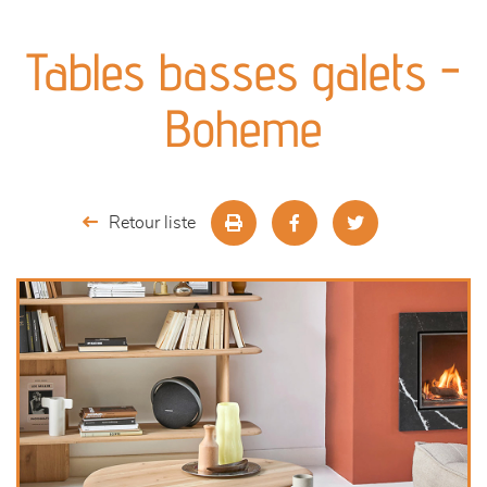
canapés et fauteuils
Tables basses galets -
séjours
Boheme
meubles de complément
chambres et dressing
Retour liste
literie
décoration