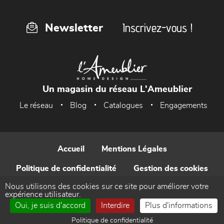
Inscrivez-vous !
Newsletter
Un magasin du réseau L'Ameublier
Le réseau
Blog
Catalogues
Engagements
Accueil
Mentions Légales
Politique de confidentialité
Gestion des cookies
Nous utilisons des cookies sur ce site pour améliorer votre
Contact
expérience utilisateur.
Oui, je suis d'accord
Interdire
Plus d'informations
Réalisé par WEB Enseignes
Politique de confidentialité