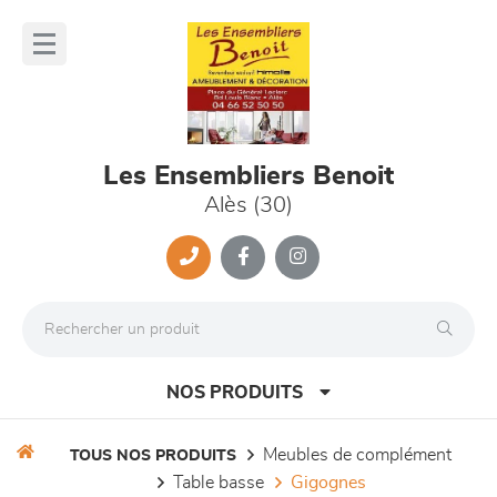
Panneau de gestion des cookies
lose
nu
Les Ensembliers Benoit
Alès (30)
NOS PRODUITS
meubles de complément
TOUS NOS PRODUITS
table basse
gigognes