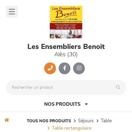
Panneau de gestion des cookies
lose
nu
Les Ensembliers Benoit
Alès (30)
NOS PRODUITS
séjours
table
TOUS NOS PRODUITS
table rectangulaire