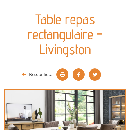
canapés et fauteuils
Table repas
séjours
rectangulaire -
meubles de complément
Livingston
chambres et dressing
literie
Retour liste
décoration