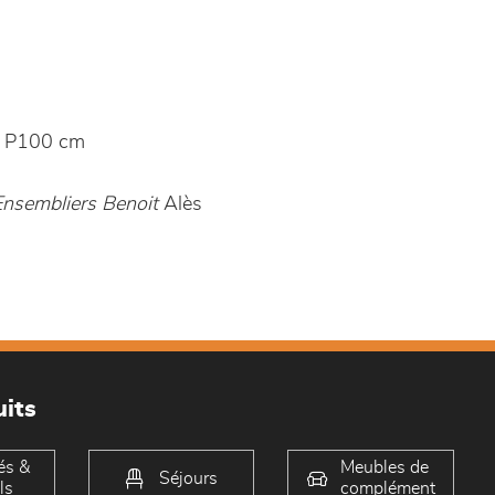
 P100 cm
Ensembliers Benoit
Alès
its
és &
Meubles de
Séjours
ls
complément