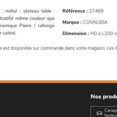
 : métal - plateau table :
Référence :
27469
tratifié même couleur que
Marque :
CONNUBIA
ramique Pierre / rallonge
r satiné.
Dimension :
H0 x L200 x
nce est disponible sur commande dans votre magasin
Les 
Nos produ
Canap
fauteui