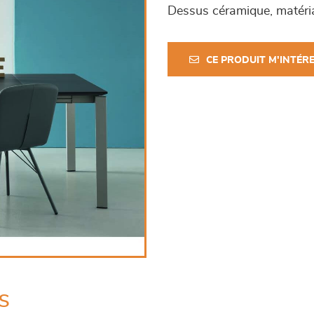
Dessus céramique, matéria
CE PRODUIT M'INTÉR
s