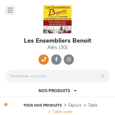
Panneau de gestion des cookies
lose
nu
Les Ensembliers Benoit
Alès (30)
NOS PRODUITS
séjours
table
TOUS NOS PRODUITS
table ovale