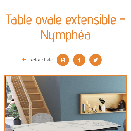
canapés et fauteuils
Table ovale extensible -
séjours
Nymphéa
meubles de complément
chambres et dressing
Retour liste
literie
décoration