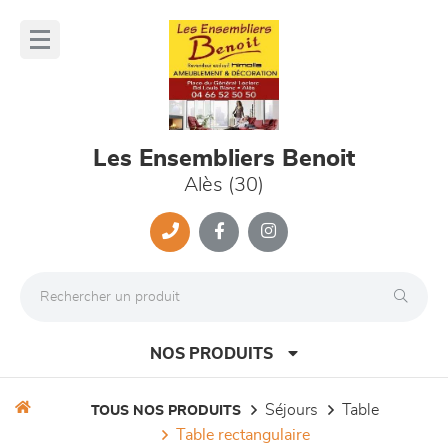
Panneau de gestion des cookies
lose
nu
Les Ensembliers Benoit
Alès (30)
NOS PRODUITS
séjours
table
TOUS NOS PRODUITS
table rectangulaire