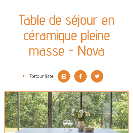
canapés et fauteuils
Table de séjour en
séjours
céramique pleine
meubles de complément
masse - Nova
chambres et dressing
literie
Retour liste
décoration