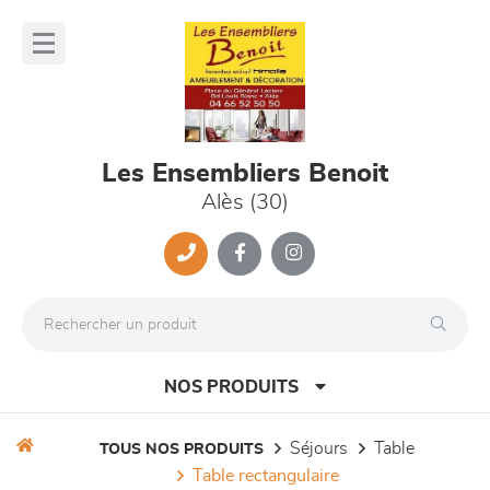
Panneau de gestion des cookies
lose
nu
Les Ensembliers Benoit
Alès (30)
NOS PRODUITS
séjours
table
TOUS NOS PRODUITS
table rectangulaire