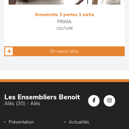
Armoirette 3 portes 1 niche
PRIMA
COUTURE
En savoir plus
Les Ensembliers Benoit
Alès (30) - Alès
Présentation
Actualités