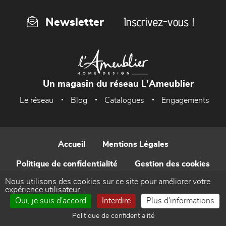
Inscrivez-vous !
Newsletter
Un magasin du réseau L'Ameublier
Le réseau
Blog
Catalogues
Engagements
Accueil
Mentions Légales
Politique de confidentialité
Gestion des cookies
Nous utilisons des cookies sur ce site pour améliorer votre
Contact
expérience utilisateur.
Oui, je suis d'accord
Interdire
Plus d'informations
Réalisé par WEB Enseignes
Politique de confidentialité