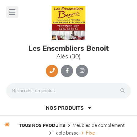
Panneau de gestion des cookies
lose
nu
Les Ensembliers Benoit
Alès (30)
NOS PRODUITS
meubles de complément
TOUS NOS PRODUITS
table basse
fixe