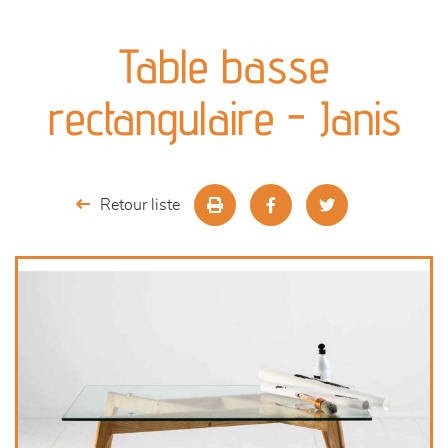
canapés et fauteuils
Table basse
séjours
rectangulaire - Janis
meubles de complément
chambres et dressing
Retour liste
literie
décoration