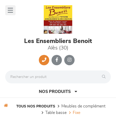
Panneau de gestion des cookies
lose
nu
Les Ensembliers Benoit
Alès (30)
NOS PRODUITS
meubles de complément
TOUS NOS PRODUITS
table basse
fixe