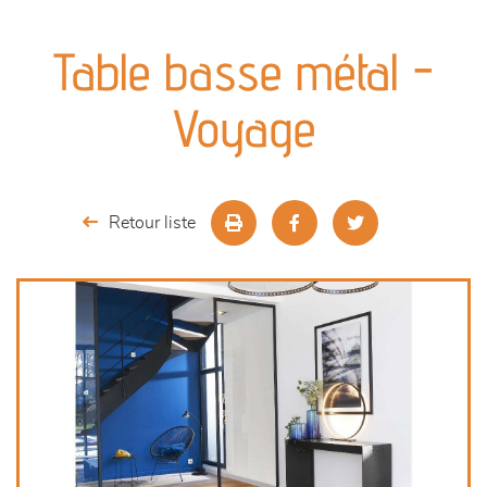
canapés et fauteuils
Table basse métal -
séjours
Voyage
meubles de complément
chambres et dressing
Retour liste
literie
décoration