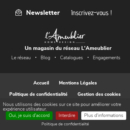
Inscrivez-vous !
Newsletter
Un magasin du réseau L'Ameublier
Le réseau
Blog
Catalogues
Engagements
Accueil
Mentions Légales
Politique de confidentialité
Gestion des cookies
Nous utilisons des cookies sur ce site pour améliorer votre
Contact
expérience utilisateur.
Oui, je suis d'accord
Interdire
Plus d'informations
Réalisé par WEB Enseignes
Politique de confidentialité