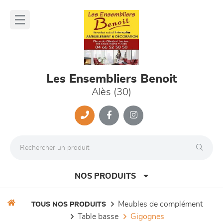
Panneau de gestion des cookies
lose
nu
Les Ensembliers Benoit
Alès (30)
NOS PRODUITS
meubles de complément
TOUS NOS PRODUITS
table basse
gigognes