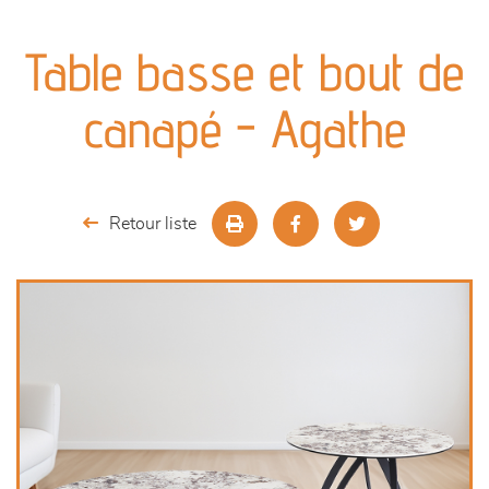
canapés et fauteuils
Table basse et bout de
séjours
canapé - Agathe
meubles de complément
chambres et dressing
Retour liste
literie
décoration