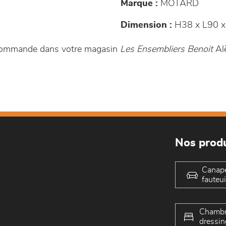
Marque :
MOTARD
Dimension :
H38 x L90 x
r commande dans votre magasin
Les Ensembliers Benoit
Al
Nos produ
Canap
fauteui
Chambr
dressin