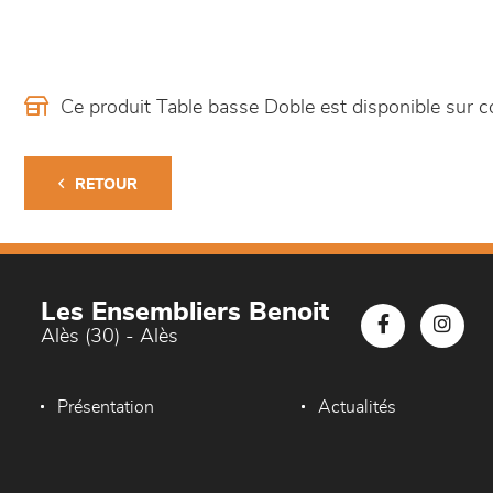
Ce produit Table basse Doble est disponible su
RETOUR
Les Ensembliers Benoit
Alès (30) - Alès
Présentation
Actualités