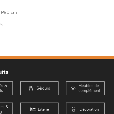
 P90 cm
ès
its
és &
Meubles de
Séjours
ls
complément
es &
Literie
Décoration
g