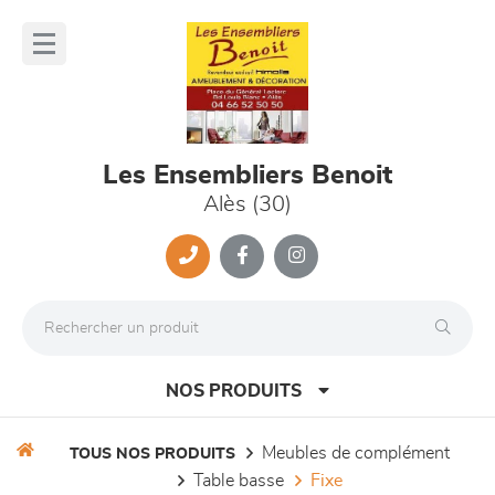
Panneau de gestion des cookies
lose
nu
Les Ensembliers Benoit
Alès (30)
NOS PRODUITS
meubles de complément
TOUS NOS PRODUITS
table basse
fixe