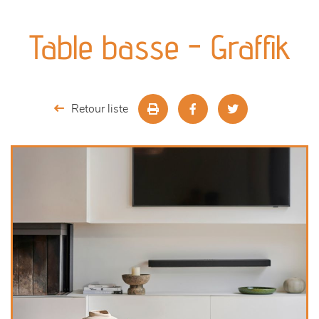
canapés et fauteuils
Table basse - Graffik
séjours
meubles de complément
Retour liste
chambres et dressing
literie
décoration