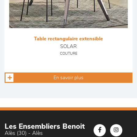
Table rectangulaire extensible
SOLAR
COUTURE
En savoir plus
Les Ensembliers Benoit
Alès (30) - Alès