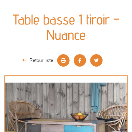
canapés et fauteuils
Table basse 1 tiroir -
séjours
Nuance
meubles de complément
chambres et dressing
Retour liste
literie
décoration