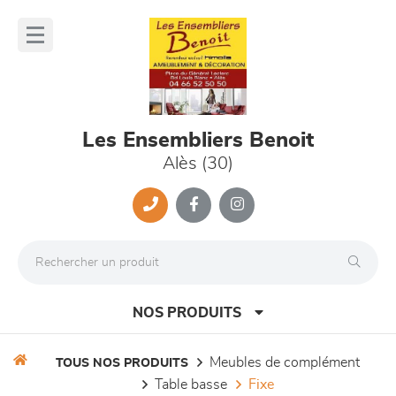
Panneau de gestion des cookies
lose
nu
Les Ensembliers Benoit
Alès (30)
NOS PRODUITS
meubles de complément
TOUS NOS PRODUITS
table basse
fixe