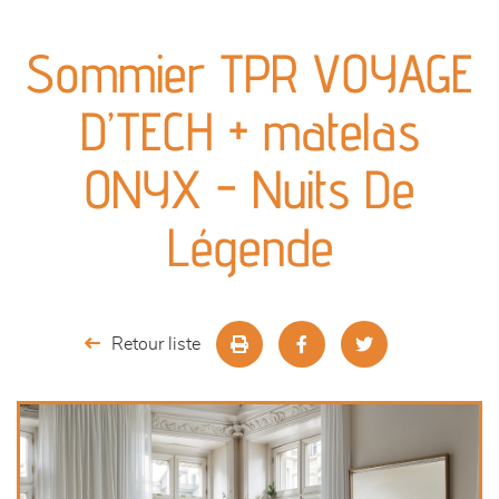
canapés et fauteuils
Sommier TPR VOYAGE
séjours
D’TECH + matelas
meubles de complément
ONYX - Nuits De
chambres et dressing
Légende
literie
décoration
Retour liste