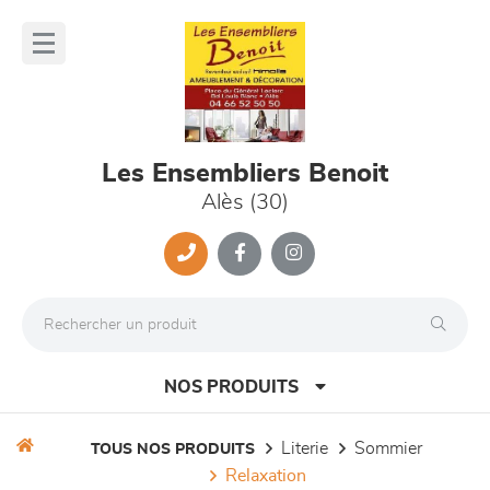
Panneau de gestion des cookies
lose
nu
Les Ensembliers Benoit
Alès (30)
NOS PRODUITS
literie
sommier
TOUS NOS PRODUITS
relaxation