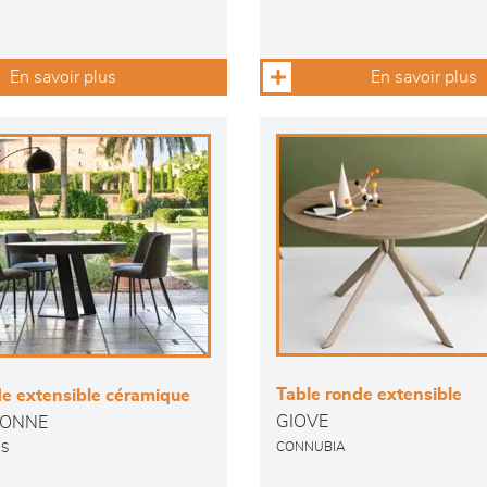
En savoir plus
En savoir plus
Table ronde extensible
de extensible céramique
GIOVE
ONNE
CONNUBIA
NS