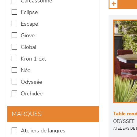
carcassonne
eclipse
escape
giove
global
kron 1 ext
néo
odyssée
orchidée
MARQUES
Table rond
ODYSSÉE
ATELIERS DE
ateliers de langres