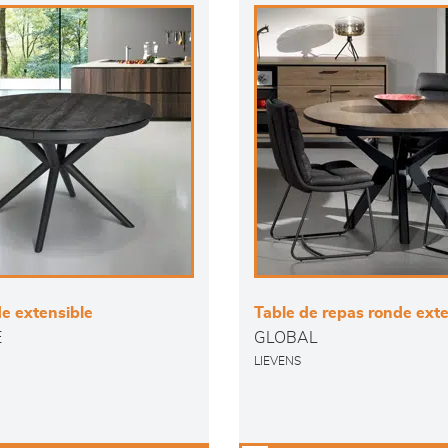
e extensible
Table de repas ronde exte
E
GLOBAL
LIEVENS