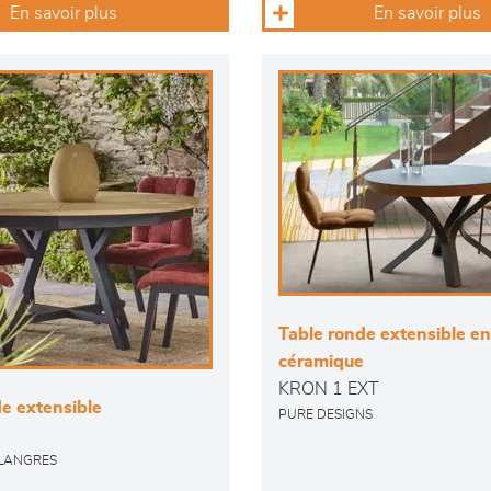
En savoir plus
En savoir plus
Table ronde extensible en
céramique
KRON 1 EXT
e extensible
PURE DESIGNS
 LANGRES