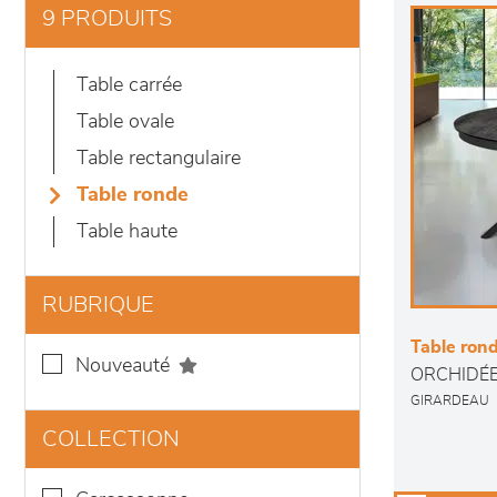
9 PRODUITS
table carrée
table ovale
table rectangulaire
table ronde
table haute
RUBRIQUE
Table rond
nouveauté
ORCHIDÉ
GIRARDEAU
COLLECTION