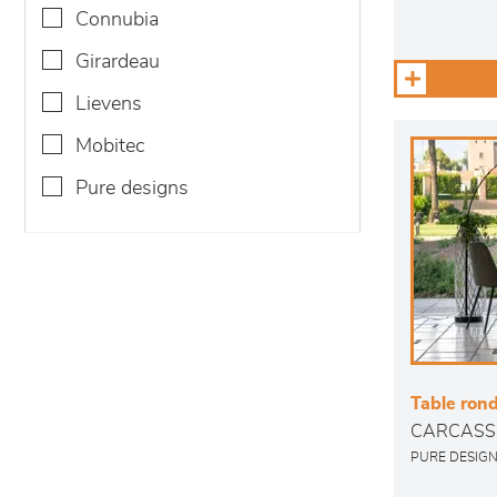
connubia
girardeau
lievens
mobitec
pure designs
Table ron
CARCASS
PURE DESIG