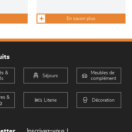
En savoir plus
its
és &
Meubles de
Séjours
ls
complément
es &
Literie
Décoration
g
Inscrivez-vous !
etter