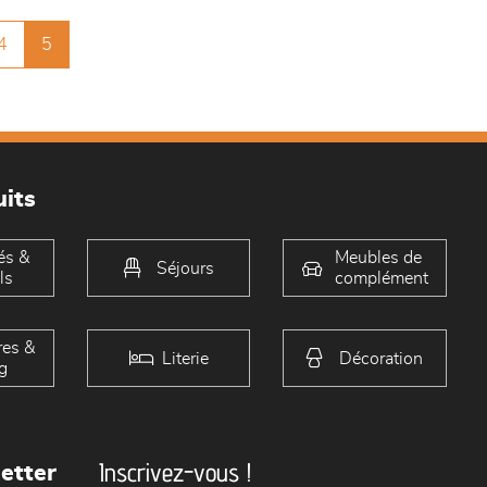
4
5
its
és &
Meubles de
Séjours
ls
complément
es &
Literie
Décoration
g
Inscrivez-vous !
etter