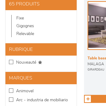
65 PRODUITS
fixe
gigognes
relevable
RUBRIQUE
Table bas
nouveauté
MALAGA
GIRARDEAU
MARQUES
animovel
arc - industria de mobiliario