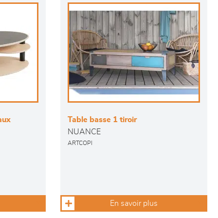
aux
Table basse 1 tiroir
NUANCE
ARTCOPI
En savoir plus