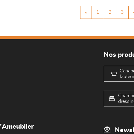
«
1
2
3
Nos produ
Canap
fauteui
Chambr
dressin
L'Ameublier
Newsl