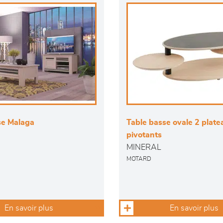
se Malaga
Table basse ovale 2 plate
pivotants
MINERAL
MOTARD
En savoir plus
En savoir plus