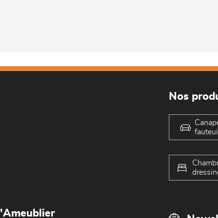
Nos produ
Canap
fauteui
Chambr
dressin
L'Ameublier