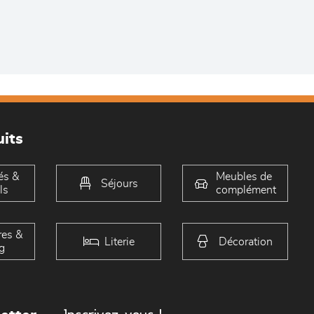
its
és &
Meubles de
Séjours
ls
complément
es &
Literie
Décoration
g