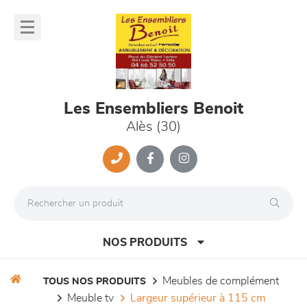
Panneau de gestion des cookies
lose
nu
Les Ensembliers Benoit
Alès (30)
NOS PRODUITS
meubles de complément
TOUS NOS PRODUITS
meuble tv
largeur supérieur à 115 cm