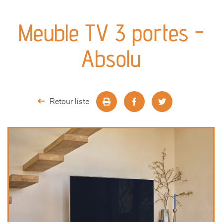
canapés et fauteuils
Meuble TV 3 portes -
séjours
Absolu
meubles de complément
chambres et dressing
Retour liste
literie
décoration