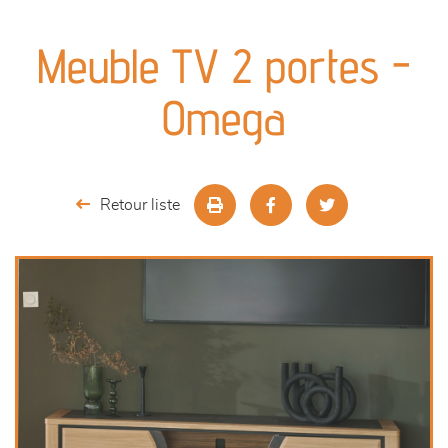
canapés et fauteuils
Meuble TV 2 portes -
séjours
Omega
meubles de complément
chambres et dressing
Retour liste
literie
décoration