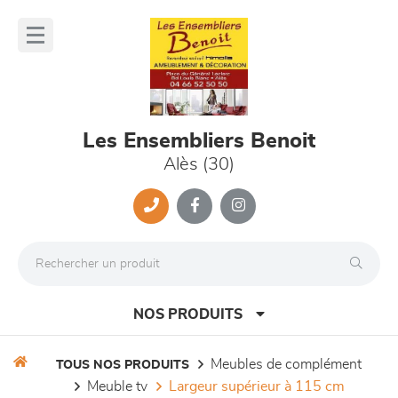
Panneau de gestion des cookies
lose
nu
Les Ensembliers Benoit
Alès (30)
NOS PRODUITS
meubles de complément
TOUS NOS PRODUITS
meuble tv
largeur supérieur à 115 cm