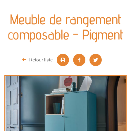
canapés et fauteuils
Meuble de rangement
séjours
composable - Pigment
meubles de complément
chambres et dressing
Retour liste
literie
décoration