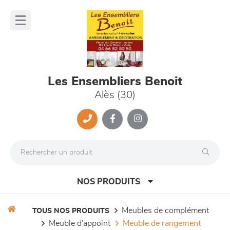
Panneau de gestion des cookies
lose
nu
Les Ensembliers Benoit
Alès (30)
NOS PRODUITS
meubles de complément
TOUS NOS PRODUITS
meuble d'appoint
meuble de rangement