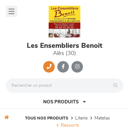
Panneau de gestion des cookies
lose
nu
Les Ensembliers Benoit
Alès (30)
NOS PRODUITS
literie
matelas
TOUS NOS PRODUITS
ressorts