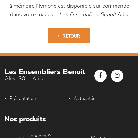
à mémoire Nymphe est disponible sur commande
dans votre magasin
Les Ensembliers Benoit
Alès
RETOUR
Les Ensembliers Benoit
Alès (30) - Alès
Présentation
Actualités
Nos produits
Canapés &