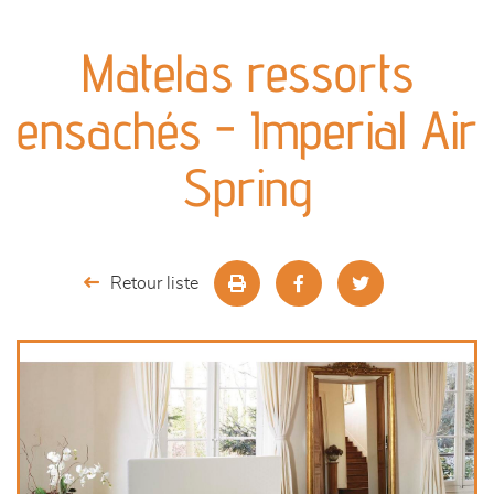
canapés et fauteuils
Matelas ressorts
séjours
ensachés - Imperial Air
meubles de complément
Spring
chambres et dressing
literie
Retour liste
décoration