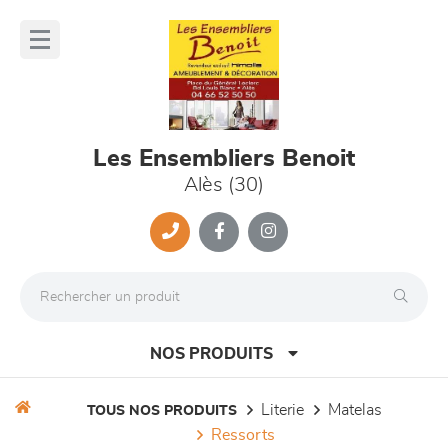
Panneau de gestion des cookies
lose
nu
Les Ensembliers Benoit
Alès (30)
NOS PRODUITS
literie
matelas
TOUS NOS PRODUITS
ressorts