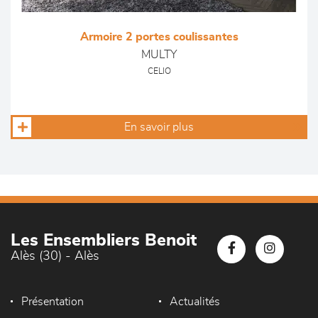
Armoire 2 portes coulissantes
MULTY
CELIO
En savoir plus
Les Ensembliers Benoit
Alès (30) - Alès
Présentation
Actualités