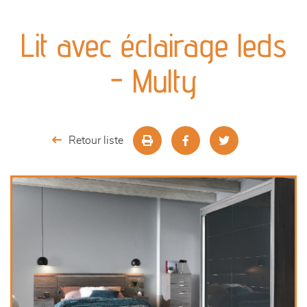
canapés et fauteuils
Lit avec éclairage leds
séjours
- Multy
meubles de complément
chambres et dressing
Retour liste
literie
décoration