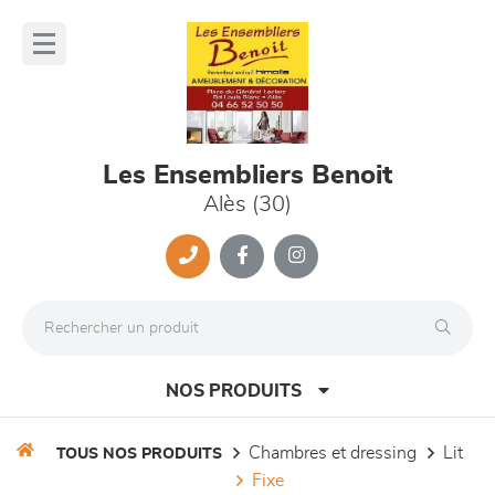
Panneau de gestion des cookies
lose
nu
Les Ensembliers Benoit
Alès (30)
NOS PRODUITS
chambres et dressing
lit
TOUS NOS PRODUITS
fixe