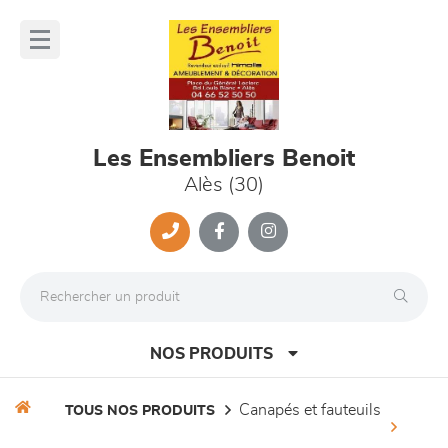
Panneau de gestion des cookies
lose
nu
Les Ensembliers Benoit
Alès (30)
NOS PRODUITS
canapés et fauteuils
TOUS NOS PRODUITS