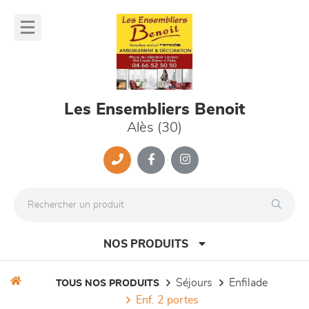
Panneau de gestion des cookies
lose
nu
Les Ensembliers Benoit
Alès (30)
NOS PRODUITS
séjours
enfilade
TOUS NOS PRODUITS
enf. 2 portes