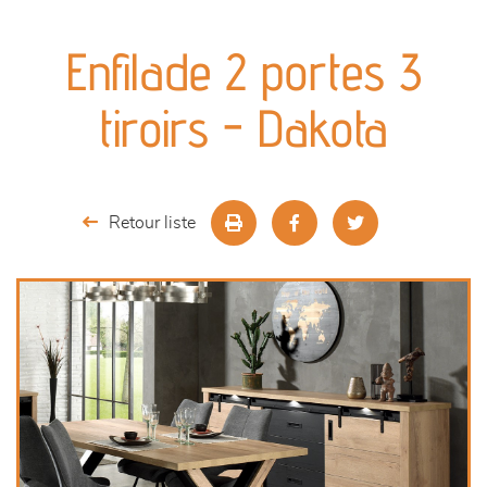
canapés et fauteuils
Enfilade 2 portes 3
séjours
tiroirs - Dakota
meubles de complément
chambres et dressing
Retour liste
literie
décoration