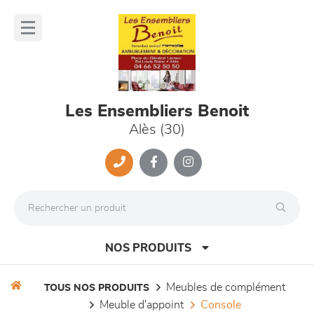
Panneau de gestion des cookies
lose
nu
Les Ensembliers Benoit
Alès (30)
NOS PRODUITS
meubles de complément
TOUS NOS PRODUITS
meuble d'appoint
console