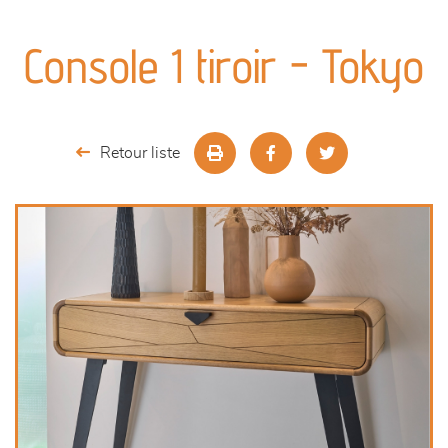
canapés et fauteuils
Console 1 tiroir - Tokyo
séjours
meubles de complément
Retour liste
chambres et dressing
literie
décoration