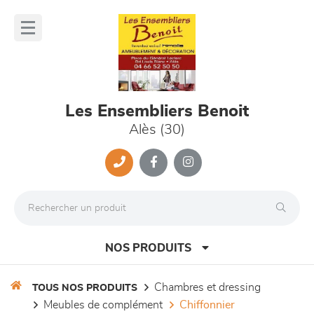
Panneau de gestion des cookies
lose
nu
Les Ensembliers Benoit
Alès (30)
NOS PRODUITS
chambres et dressing
TOUS NOS PRODUITS
meubles de complément
chiffonnier