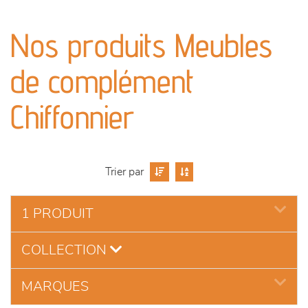
canapés et fauteuils
Nos produits Meubles
séjours
de complément
meubles de complément
Chiffonnier
chambres et dressing
literie
Trier par
décoration
1 PRODUIT
COLLECTION
MARQUES