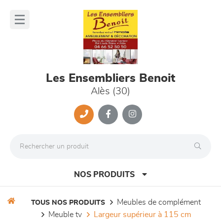
Panneau de gestion des cookies
lose
nu
Les Ensembliers Benoit
Alès (30)
NOS PRODUITS
meubles de complément
TOUS NOS PRODUITS
meuble tv
largeur supérieur à 115 cm