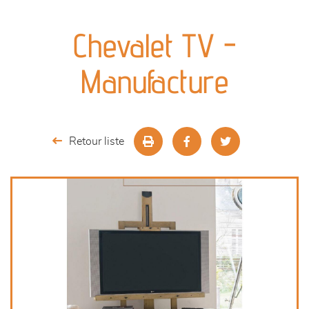
canapés et fauteuils
Chevalet TV -
séjours
Manufacture
meubles de complément
chambres et dressing
Retour liste
literie
décoration