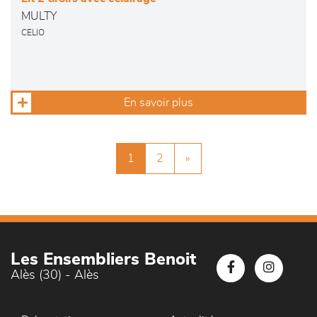
MULTY
CELIO
En savoir plus
1
2
»
Les Ensembliers Benoit
Alès (30) - Alès