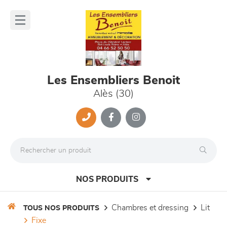
Panneau de gestion des cookies
lose
nu
Les Ensembliers Benoit
Alès (30)
NOS PRODUITS
chambres et dressing
lit
TOUS NOS PRODUITS
fixe