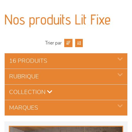
canapés et fauteuils
Nos produits Lit Fixe
séjours
meubles de complément
Trier par
chambres et dressing
16 PRODUITS
literie
RUBRIQUE
décoration
COLLECTION
MARQUES