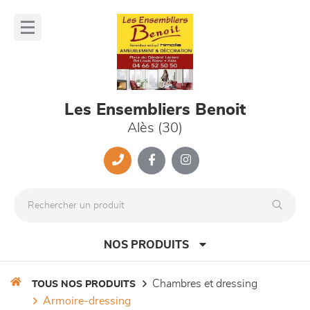
Panneau de gestion des cookies
lose
nu
Les Ensembliers Benoit
Alès (30)
NOS PRODUITS
chambres et dressing
TOUS NOS PRODUITS
armoire-dressing