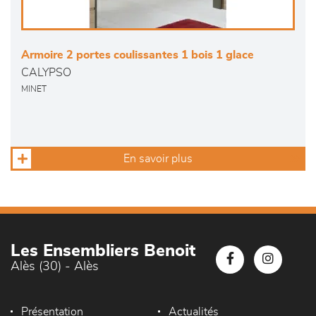
Armoire 2 portes coulissantes 1 bois 1 glace
CALYPSO
MINET
En savoir plus
Les Ensembliers Benoit
Alès (30) - Alès
Présentation
Actualités