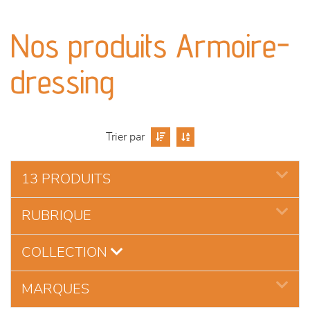
canapés et fauteuils
Nos produits Armoire-
séjours
dressing
meubles de complément
chambres et dressing
Trier par
literie
13 PRODUITS
décoration
RUBRIQUE
COLLECTION
MARQUES