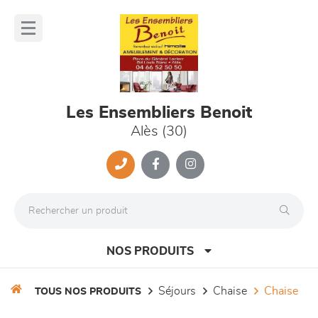
Panneau de gestion des cookies
lose
nu
Les Ensembliers Benoit
Alès (30)
NOS PRODUITS
séjours
chaise
chaise
TOUS NOS PRODUITS