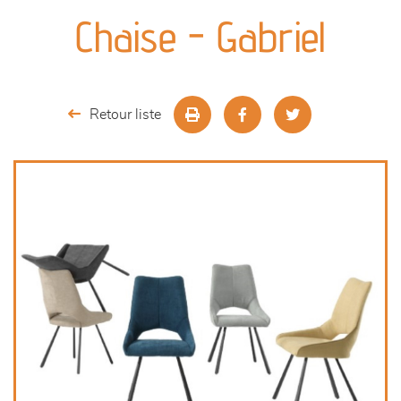
canapés et fauteuils
Chaise - Gabriel
séjours
meubles de complément
Retour liste
chambres et dressing
literie
décoration