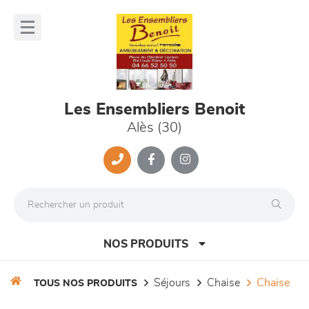
Panneau de gestion des cookies
lose
nu
Les Ensembliers Benoit
Alès (30)
NOS PRODUITS
séjours
chaise
chaise
TOUS NOS PRODUITS