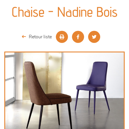
canapés et fauteuils
Chaise - Nadine Bois
séjours
meubles de complément
Retour liste
chambres et dressing
literie
décoration