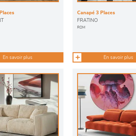
Places
Canapé 3 Places
NT
FRATINO
ROM
En savoir plus
En savoir plus