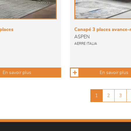
places
Canapé 3 places avance-r
ASPEN
AERRE ITALIA
En savoir plus
En savoir plus
1
2
3