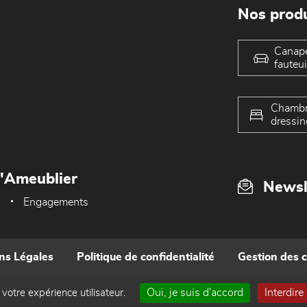
Nos produ
Canap
fauteui
Chambr
dressin
L'Ameublier
Newsl
Engagements
ns Légales
Politique de confidentialité
Gestion des 
Oui, je suis d'accord
Interdire
 votre expérience utilisateur.
Réalisé par WEB Enseignes