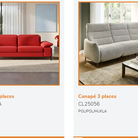
places
Canapé 3 places
A
CL25056
POLIPOL/HUKLA