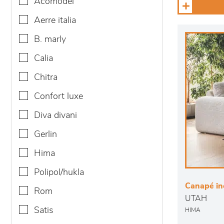
acomodel
aerre italia
b. marly
calia
chitra
confort luxe
diva divani
gerlin
hima
polipol/hukla
Canapé in
rom
UTAH
satis
HIMA