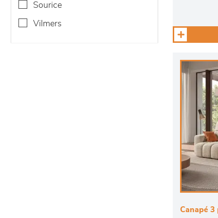
sourice
vilmers
Canapé 3 