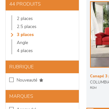
44 PRODUITS
2 places
2.5 places
3 places
angle
4 places
RUBRIQUE
Canapé 3 
nouveauté
COLUMBI
ROM
MARQUES