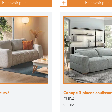
En savoir plus
En savoir plus
curvé
Canapé 3 places coulissa
CUBA
CHITRA