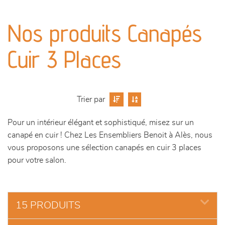
canapés et fauteuils
Nos produits Canapés
séjours
Cuir 3 Places
meubles de complément
chambres et dressing
Trier par
literie
Pour un intérieur élégant et sophistiqué, misez sur un
canapé en cuir ! Chez Les Ensembliers Benoit à Alès, nous
décoration
vous proposons une sélection canapés en cuir 3 places
pour votre salon.
15 PRODUITS