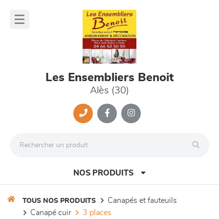
Panneau de gestion des cookies
lose
nu
Les Ensembliers Benoit
Alès (30)
NOS PRODUITS
canapés et fauteuils
TOUS NOS PRODUITS
canapé cuir
3 places