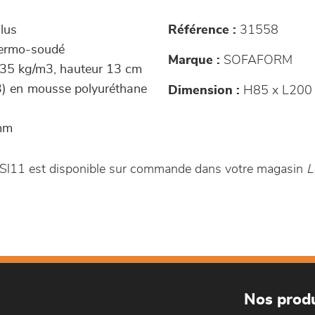
clus
Référence :
31558
hermo-soudé
Marque :
SOFAFORM
 35 kg/m3, hauteur 13 cm
3) en mousse polyuréthane
Dimension :
H85 x L200
 mm
 Sl11 est disponible sur commande dans votre magasin
L
Nos produ