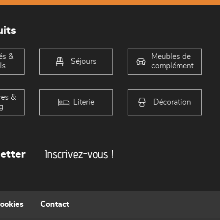
its
és &
Meubles de
Séjours
ls
complément
es &
Literie
Décoration
g
Inscrivez-vous !
etter
cookies
Contact