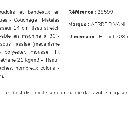
coudoirs et bandeaux en
Référence :
28599
iques - Couchage : Matelas
Marque :
AERRE DIVANI
seur 14 cm, tissu stretch
avable en machine à 30°-
Dimension :
H-- x L208 
 sous l'assise (mécanisme
ue polyester, mousse HR
éthane 21 kg/m3 - Tissu :
aches, nombreux coloris -
m.
a Trend est disponible sur commande dans votre magasi