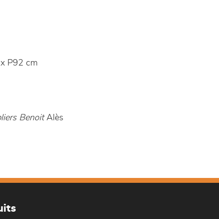
x P92 cm
iers Benoit
Alès
its