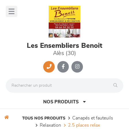
Panneau de gestion des cookies
lose
nu
Les Ensembliers Benoit
Alès (30)
NOS PRODUITS
canapés et fauteuils
TOUS NOS PRODUITS
relaxation
2.5 places relax