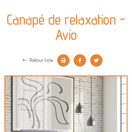
canapés et fauteuils
Canapé de relaxation -
séjours
Avio
meubles de complément
chambres et dressing
Retour liste
literie
décoration