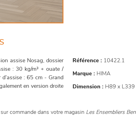
s
sion assise Nosag, dossier
Référence :
10422.1
sise : 30 kg/m³ + ouate /
Marque :
HIMA
r d’assise : 65 cm - Grand
également en version droite
Dimension :
H89 x L339
le sur commande dans votre magasin
Les Ensembliers Ben