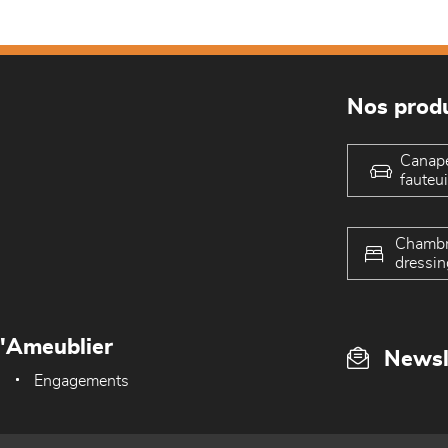
Nos produ
Canap
fauteui
Chambr
dressin
L'Ameublier
Newsl
Engagements