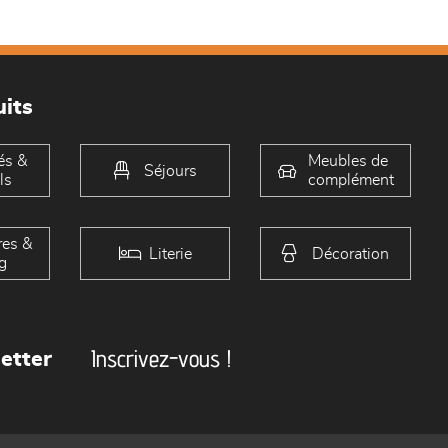
its
és &
Meubles de
Séjours
ls
complément
es &
Literie
Décoration
g
Inscrivez-vous !
etter