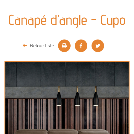
canapés et fauteuils
Canapé d’angle - Cupo
séjours
meubles de complément
Retour liste
chambres et dressing
literie
décoration