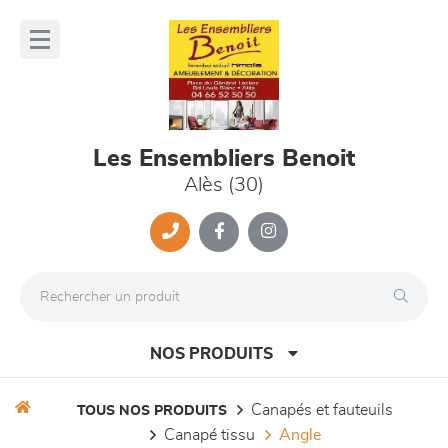
Panneau de gestion des cookies
lose
nu
Les Ensembliers Benoit
Alès (30)
NOS PRODUITS
canapés et fauteuils
TOUS NOS PRODUITS
canapé tissu
angle