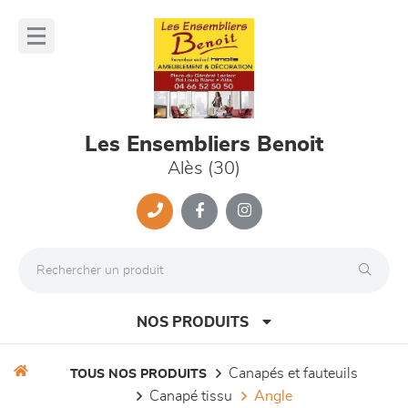
Panneau de gestion des cookies
lose
nu
Les Ensembliers Benoit
Alès (30)
NOS PRODUITS
canapés et fauteuils
TOUS NOS PRODUITS
canapé tissu
angle