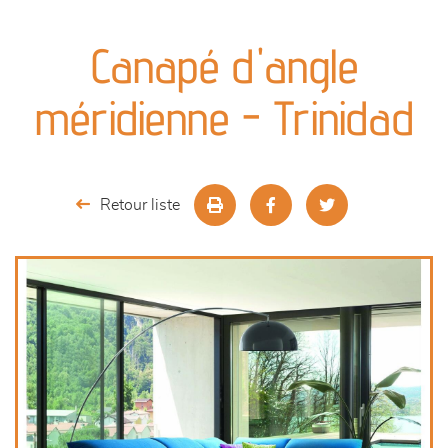
canapés et fauteuils
Canapé d'angle
séjours
méridienne - Trinidad
meubles de complément
chambres et dressing
Retour liste
literie
décoration