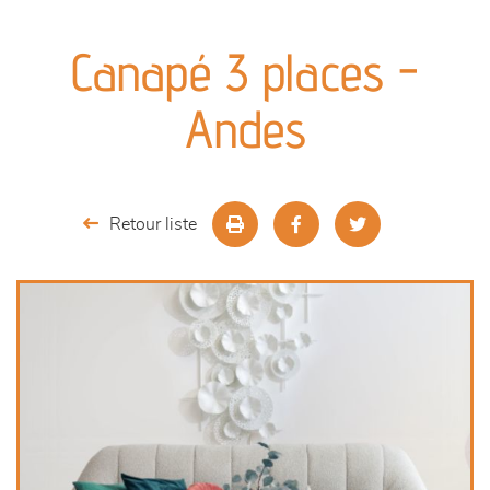
canapés et fauteuils
Canapé 3 places -
séjours
Andes
meubles de complément
chambres et dressing
Retour liste
literie
décoration