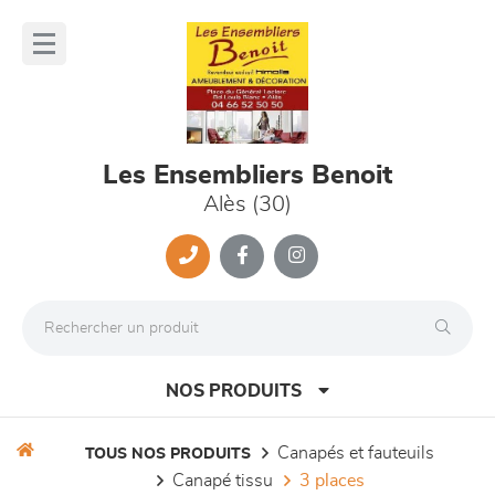
Panneau de gestion des cookies
lose
nu
Les Ensembliers Benoit
Alès (30)
NOS PRODUITS
canapés et fauteuils
TOUS NOS PRODUITS
canapé tissu
3 places