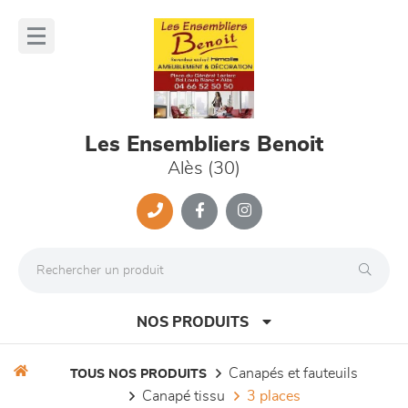
Panneau de gestion des cookies
lose
nu
Les Ensembliers Benoit
Alès (30)
NOS PRODUITS
canapés et fauteuils
TOUS NOS PRODUITS
canapé tissu
3 places