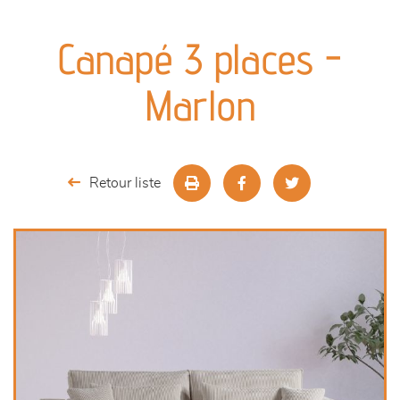
canapés et fauteuils
Canapé 3 places -
séjours
Marlon
meubles de complément
chambres et dressing
Retour liste
literie
décoration