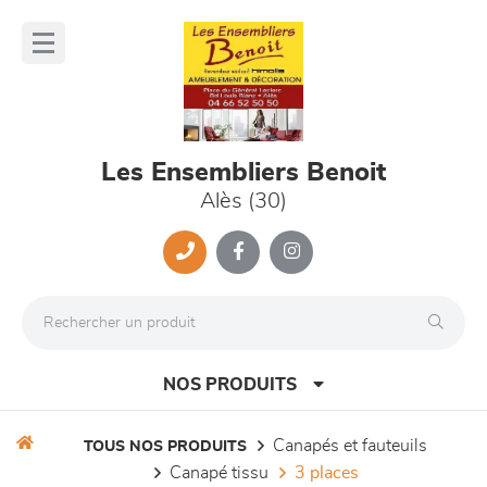
Panneau de gestion des cookies
lose
nu
Les Ensembliers Benoit
Alès (30)
NOS PRODUITS
canapés et fauteuils
TOUS NOS PRODUITS
canapé tissu
3 places