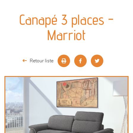
canapés et fauteuils
Canapé 3 places -
séjours
Marriot
meubles de complément
chambres et dressing
Retour liste
literie
décoration