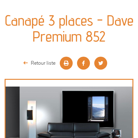
canapés et fauteuils
Canapé 3 places - Dave
séjours
Premium 852
meubles de complément
chambres et dressing
Retour liste
literie
décoration