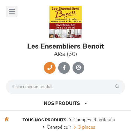
Panneau de gestion des cookies
lose
nu
Les Ensembliers Benoit
Alès (30)
NOS PRODUITS
canapés et fauteuils
TOUS NOS PRODUITS
canapé cuir
3 places