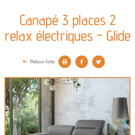
canapés et fauteuils
Canapé 3 places 2
séjours
relax électriques - Glide
meubles de complément
chambres et dressing
Retour liste
literie
décoration