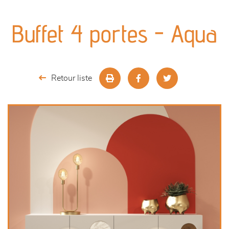
canapés et fauteuils
Buffet 4 portes - Aqua
séjours
meubles de complément
Retour liste
chambres et dressing
literie
décoration