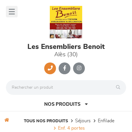
Panneau de gestion des cookies
lose
nu
Les Ensembliers Benoit
Alès (30)
NOS PRODUITS
séjours
enfilade
TOUS NOS PRODUITS
enf. 4 portes