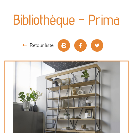
canapés et fauteuils
Bibliothèque - Prima
séjours
meubles de complément
Retour liste
chambres et dressing
literie
décoration