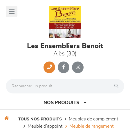
Panneau de gestion des cookies
lose
nu
Les Ensembliers Benoit
Alès (30)
NOS PRODUITS
meubles de complément
TOUS NOS PRODUITS
meuble d'appoint
meuble de rangement