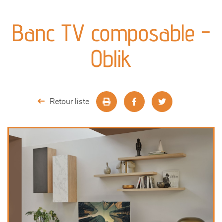
canapés et fauteuils
Banc TV composable -
séjours
Oblik
meubles de complément
chambres et dressing
Retour liste
literie
décoration