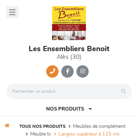
Panneau de gestion des cookies
lose
nu
Les Ensembliers Benoit
Alès (30)
NOS PRODUITS
meubles de complément
TOUS NOS PRODUITS
meuble tv
largeur supérieur à 115 cm